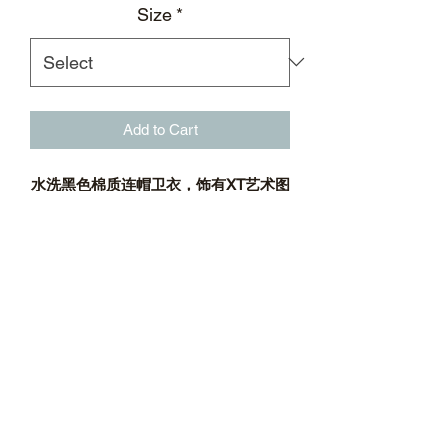
Size
*
Add to Cart
水洗黑色棉质连帽卫衣，饰有XT艺术图
形和皮质MACHETE弯刀造型手工贴布
水洗黑色
XT艺术图形手工贴布
皮质MACHETE弯刀造型贴布
连帽；帽口饰有徽标刺绣
立体造型口袋
反光徽标印花
罗纹袖口及下摆
材质：100%棉；42%棉，58%聚酯纤维
标志性后领标