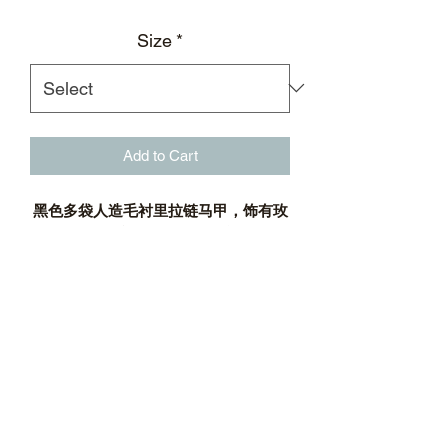
Size
*
Add to Cart
黑色多袋人造毛衬里拉链马甲，饰有玫
瑰金色撞钉及BSM徽标印花
黑色
拉链马甲
多立体造型口袋设计
徽标印花
玫瑰金色撞钉
人造毛衬里
金属拉链搭配银质立体徽标拉片
可调节弹力抽绳下摆
材质：100%尼龙；100%聚酯纤维