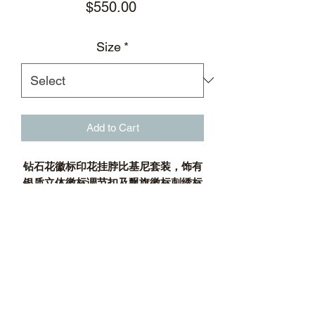
Price
$550.00
Size
*
Add to Cart
钻石花徽标印花挂脖比基尼套装，饰有
银质立体徽标调节扣及飘旗徽标刺绣标
贴
钻石花徽标印花
银质立体徽标调节扣
挂脖式比基尼上装
可放置胸垫的三角形罩杯
绕颈系带；后系带
侧系带比基尼下装
飘旗徽标刺绣标贴