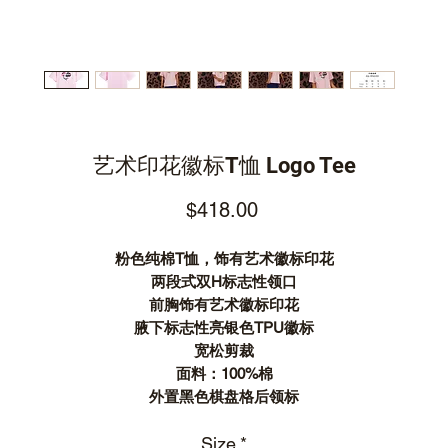
艺术印花徽标T恤 Logo Tee
Price
$418.00
粉色纯棉T恤，饰有艺术徽标印花
两段式双H标志性领口
前胸饰有艺术徽标印花
腋下标志性亮银色TPU徽标
宽松剪裁
面料：100%棉
外置黑色棋盘格后领标
Size
*