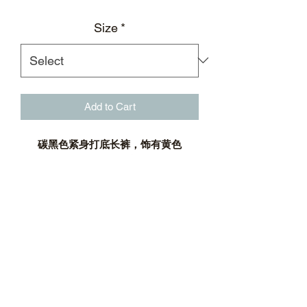
Size
*
Add to Cart
碳黑色紧身打底长裤，饰有黄色
TOKEN徽标印花
紧身剪裁
长裤
黃色TOKEN徽标印花
面料：75%可降解聚酯纤维25％氨纶
负离子超频5A抗菌
可降解再生环保认证
*采用CiCLO®技术制造的合成纺织品
在穿着摩擦过程中有可能出现纤维碎片