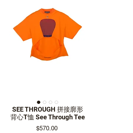
SEE THROUGH 拼接廓形
背心T恤 See Through Tee
Price
$570.00