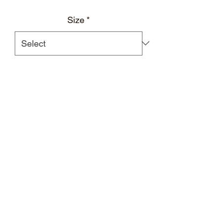
Size
*
Add to Cart
橙色纯棉T恤，配有透视网纱拼接
及可前后穿戴造型镶边背心
不对称剪裁
面料：100%棉
外置棋盘格后领标及进口杜邦纸
背心前后可变穿戴