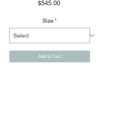
Price
$545.00
Size
*
Add to Cart
浅蓝色立体褶皱饰边无袖拉链上衣，前
胸饰有贴布徽章
立体褶皱饰边
贴布徽章
亮银色金属拉链配有银质徽标拉片
银色TPU徽标印花
白色弹性下摆
透气网布
面料：95%锦纶，5%氨纶；100%聚酯
纤维