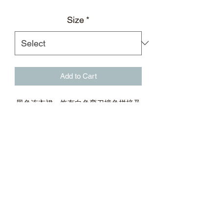
Size
*
Add to Cart
黑色连衣裙，饰有白色弯刀撞色拼接及
亮银色金属拉链
修身剪裁 亮银色金属拉链配有银质徽标
拉片
后腰隐藏式松紧
腋下标志性银色TPU徽标印花
罗纹领口
运动网纹里布
面料：67%粘胶纤维，26%尼龙，7%氨
纶
外置黑色弯刀后领标及进口杜邦纸