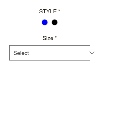
STYLE
*
Size
*
Add to Cart
纯棉蓬蓬袖pol0连体衣，配有立体徽标
印花
及银质徽标纽扣
腰部贴身剪裁
银质徽标纽扣
面料：100%棉
外置亮银色后领标及进口杜邦纸