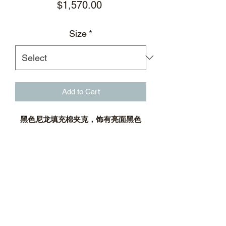
Price
$1,570.00
Size
*
Add to Cart
黑色尼龙填充棉夹克，饰有亮面黑色
MACHETE弯刀造型拼接
短款收腰剪裁
立领设计
立体褶皱造型拼接
亮面黑色MACHETE弯刀造型拼接
金属拉链饰有银质徽标拉片
左袖隐形拉链口袋
罗纹袖口及下摆
面料：100%尼龙；100%聚氨酯