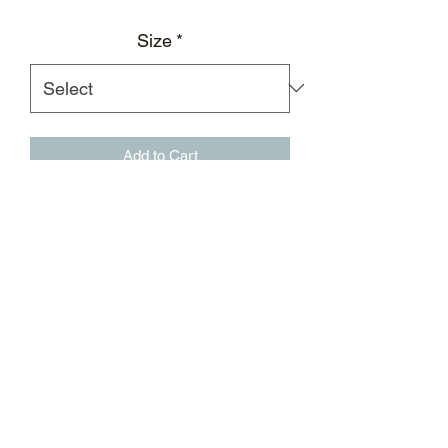
Size
*
Add to Cart
深紫色舒适棉感紧身高领T恤，双弯刀
造型网纱拼接，前胸配有银灰色徽标刺
绣
修身剪裁
银灰色徽标刺绣
D MACHETE造型网纱拼接
面料：50.9%莫代尔，45%棉，4.1%氨
纶外置亮银色后领标