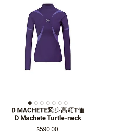
D MACHETE紧身高领T恤
D Machete Turtle-neck
Price
$590.00