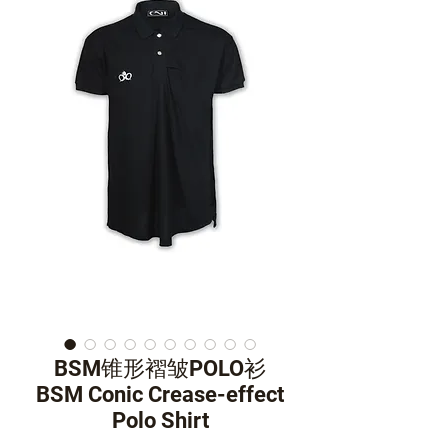
BSM锥形褶皱POLO衫
BSM Conic Crease-effect
Polo Shirt