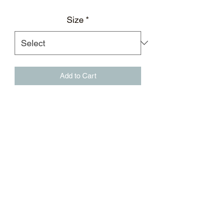
Size
*
Add to Cart
黑色棉质贴布短裤，饰有BSM艺术图形
手工贴布
宽松剪裁
BSM艺术徽标刺绣
BSM艺术图形手工贴布
侧缝口袋
松紧裤腰；黑色反光裤绳
单侧后袋搭配标志性后领标
面料：100％棉