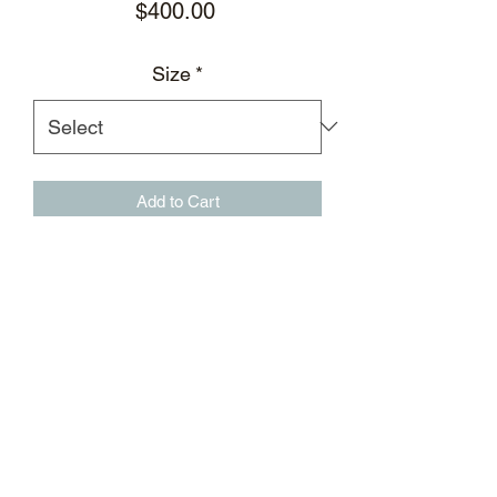
Price
$400.00
Size
*
Add to Cart
热砂色棉质插肩短袖圆领T恤，饰有
BSM艺术印花
短款宽松剪裁
插肩袖
BSM艺术印花
平直下摆
罗纹袖口领口
材质：100％棉
标志性后领标