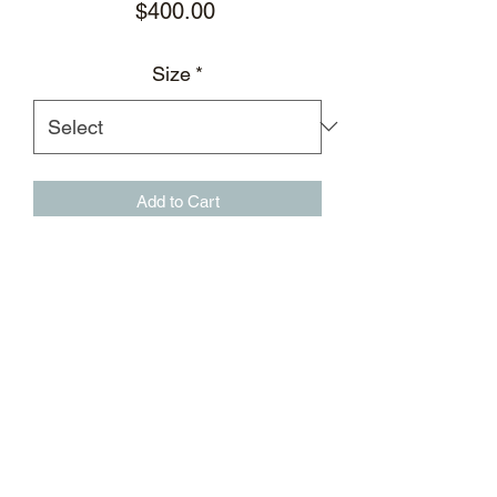
Price
$400.00
Size
*
Add to Cart
灰色棉质插肩短袖圆领T恤，饰有BSM
艺术印花
短款宽松剪裁
插肩袖
BSM艺术印花
平直下摆
罗纹袖口领口
材质：100％棉
标志性后领标