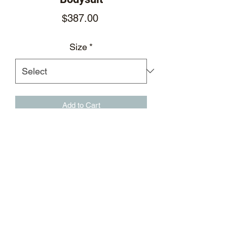
Price
$387.00
Size
*
Add to Cart
钻石花纹印花蓬蓬袖连体衬衣，前胸饰
有贴布徽章
腰部贴身剪裁
银质立体徽标纽扣
吸温排汗
腋下标志性银色TPU徽标印花
连体下摆配有织带按扣
面料：85%尼龙，15%氦纶
外置黑色弯刀后领标及进口杜邦纸