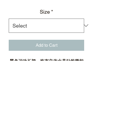
Size
*
Add to Cart
黑色运动长裙，饰有立体水晶钻饰徽标
黑色长裙
鱼尾造型剪裁
立体水晶钻饰徽标
透气弹性腰里
反光抽绳
银质立体徽标调节扣
UV50+防晒
吸湿排汗；持久弹力保型
面料：100%聚酯纤维
标志性后领标