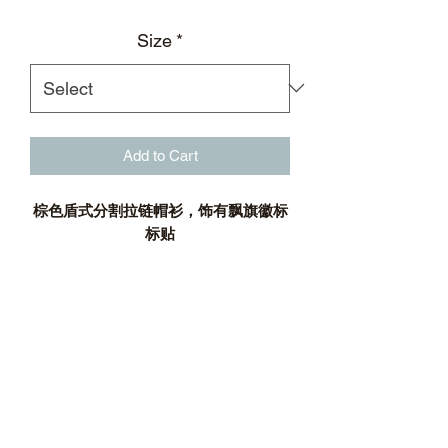
Size
*
Add to Cart
棕色盾式分割拉链帽衫，饰有飘旗徽标
标贴
棕色；连帽
盾式造型分割
飘旗徽标标贴
正面金属拉链
银质立体徽标造型拉片
弹性松紧袖口
可调节弹力抽绳下摆
例插口袋
材质：100%聚氨酯 51%聚酯纤维 49%