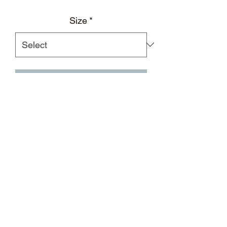
Size
*
Add to Cart
紫色棉质叠褶猫耳造型针织帽，饰有立
体水晶钻饰徽标
紫色
叠褶造型
毛边翻折帽檐
立体水晶钻饰徽标印花
材质：100%棉