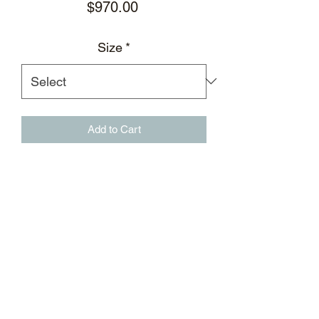
Price
$970.00
Size
*
Add to Cart
蓝色满印徽标双层翻领上衣，饰有徽标
印花及标贴徽标
满印徽标印花面料
徽标压痕
白色徽标印花
白色缎面镶边
弯刀造型拼接
贴布徽标
面料：92%聚酯纤维，8%氨纶
标志性外置后领标及进口杜邦纸