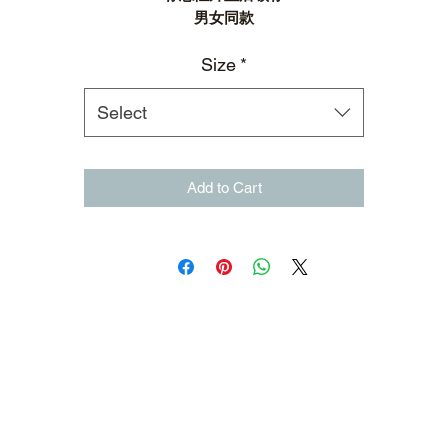
男女同款
Size
*
Select
Add to Cart