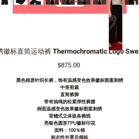
标直筒运动裤 Thermochromatic Logo Sweat
Price
$875.00
黑色棉质针织长裤，饰有温感变色效果徽标图案刺绣
中等剪裁
直筒裤脚
带有抽绳的松紧弹性裤腰
例面温感变色效果徽标图案刺绣
背鳍式立体嵌条裤线
亮银色圆形TPU徽标印花
面料：100％棉
标志性外置后领标