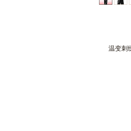
温变刺绣徽