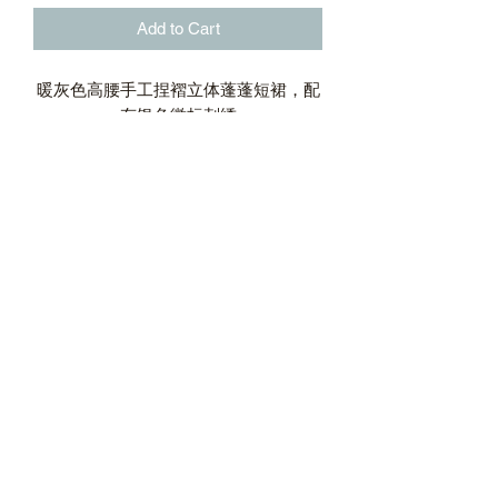
Add to Cart
暖灰色高腰手工捏褶立体蓬蓬短裙，配
有银色徽标剌绣
高腰剪裁
手工捏褶立体蓬蓬裙摆
内置黑色打底裤配有亮黑色徽标印花
面料：92%聚酯纤维，8%氨纶;打底裤
面料：85%尼龙，15%氨纶
外置棋盘格后领标
HUMANUNIFORM