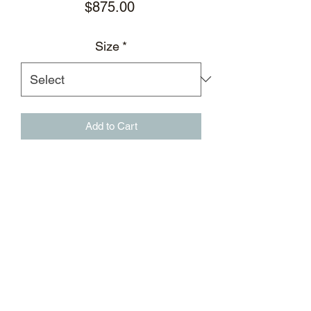
Price
$875.00
Size
*
Add to Cart
绿色棉质针织长裤，饰有夜光效果徽标
图案刺绣
中等剪裁
直筒裤脚
带有抽绳的松紧弹性裤腰
侧面夜光效果徽标图案刺绣
背鳍式立体嵌条裤线
亮银色圆形TPU徽标印花
面料：100%棉
标志性外置后领标