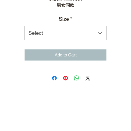
男女同款
Size
*
Select
Add to Cart