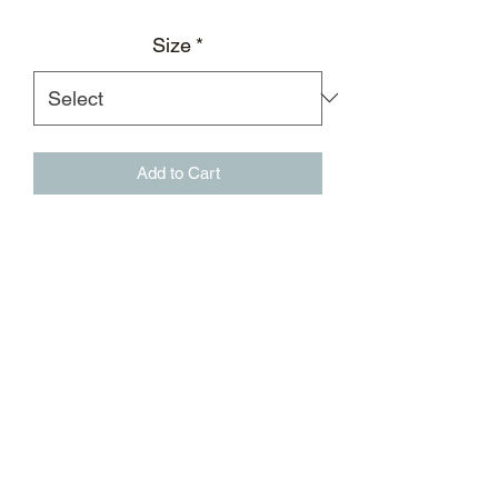
Size
*
Add to Cart
超蓝色半拉链高尔夫T恤、腋下黑色弯
刀造型透气网布、袖口贴布徽标、后背
黑色徽标印花
半拉链;立领
亮银色TPU徽标印花
腋下散热系统
䄂口贴布徽标
黑色徽标印花
面料：95%聚酯纤维，5%氨纶
外貴黑色星环后领标及进口杜邦纸