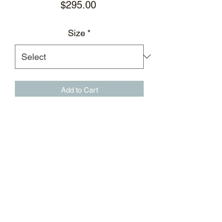
Price
$295.00
Size
*
Add to Cart
亮黑色Futuristic紧身高领上衣，饰有立
体水晶
徽标印花
紧身剪裁
立体水晶钻饰徽标印花
UV50防晒
凉感；吸湿排汗；抗靜电
面料：73%锦纶，27%氨纶
标志性外置后领标